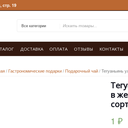
 стр. 19
Искать
ТАЛОГ
ДОСТАВКА
ОПЛАТА
ОТЗЫВЫ
КОНТАКТЫ
ная
/
Гастрономические подарки
/
Подарочный чай
/ Тегуаньинь 
Тегу
в ж
сорт
1
₽