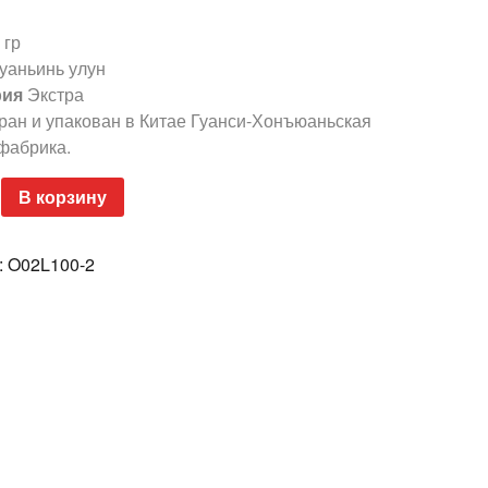
 гр
уаньинь улун
рия
Экстра
ран и упакован в Китае Гуанси-Хонъюаньская
фабрика.
ство
В корзину
ьинь
:
O02L100-2
А
ой
ий