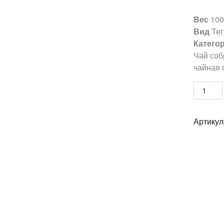
Вес
100
Вид
Тег
Катего
Чай соб
чайная 
Количе
Тегуан
улун
Артикул
чай
ЭКСТР
в
жестян
банке
(высш
сорт)