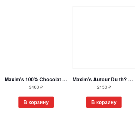
Maxim’s 100% Chocolat noir Шоколадный набор в овальной жестяной шкатулке, 545 гр Франция
Maxim’s Autour Du th? шоколадный VIP набор с окошком 299 гр Франция
3400
₽
2150
₽
В корзину
В корзину