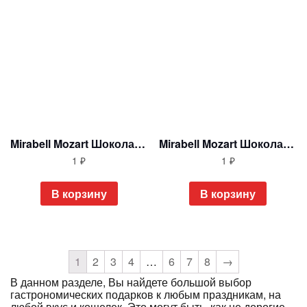
Mirabell Mozart Шоколадные конфеты в жестяном сердечке 159 гр Австрия
Mirabell Mozart Шоколадные конфеты в подарочной упаковке 200 гр Австрия
1
₽
1
₽
В корзину
В корзину
1
2
3
4
…
6
7
8
→
В данном разделе, Вы найдете большой выбор
гастрономических подарков к любым праздникам, на
любой вкус и кошелек. Это могут быть, как не дорогие,