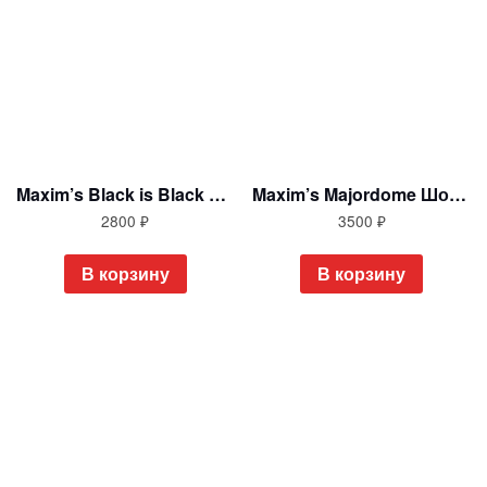
Maxim’s Black is Black Шоколадный VIP набор в шляпной коробке 433 гр Франция
Maxim’s Majordome Шоколадный набор в шляпной коробке, 570 гр Франция
2800
₽
3500
₽
В корзину
В корзину