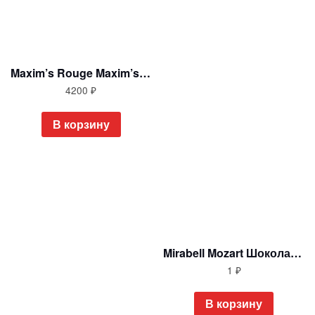
Maxim’s Rouge Maxim’s Шоколадный набор в шляпной коробке 855 гр Франция
4200
₽
В корзину
Mirabell Mozart Шоколадные конфеты в упаковке Цветочный комплимент 85 гр Австрия
1
₽
В корзину