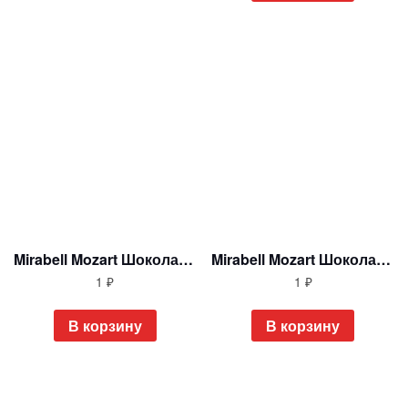
Mirabell Mozart Шоколадная плитка 100 гр Австрия
Mirabell Mozart Шоколадные конфеты в жестяной шкатулке 500 гр Австрия
1
₽
1
₽
В корзину
В корзину