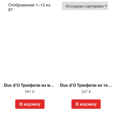
Отображение 1–12 из
87
Duc d’O Трюфели из молочного шоколада в средней коробке, 200 гр
Duc d’O Трюфели из темного шоколада в маленькой коробке, 100 гр
591
₽
337
₽
В корзину
В корзину